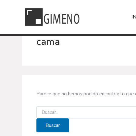
Ir
al
I
contenido
cama
Parece que no hemos podido encontrar lo que 
Buscar
por: