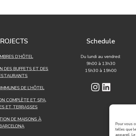
ROJECTS
Schedule
MBRES D’HÔTEL
Du lundi au vendred:
9h00 à 13h30
N DES BUFFETS ET DES
15h30 à 19h00
ESTAURANTS
Instagra
Linked
OMMUNES DE L’HÔTEL
ON COMPLÈTE ET SPA,
NES ET TERRASSES
TION DE MAISONS À
Pour vous of
BARCELONA
telles que l
appareil. Le