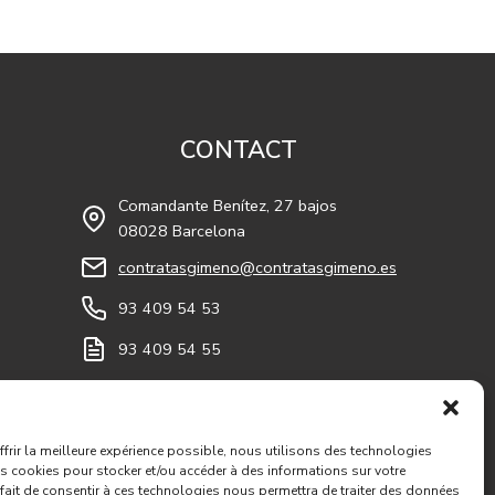
CONTACT
Comandante Benítez, 27 bajos
08028 Barcelona
contratasgimeno@contratasgimeno.es
m
In
93 409 54 53
93 409 54 55
frir la meilleure expérience possible, nous utilisons des technologies
es cookies pour stocker et/ou accéder à des informations sur votre
 fait de consentir à ces technologies nous permettra de traiter des données