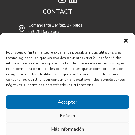
CONTACT
Comandante Benítez, 27 bajos
08028 Barcelona
contratasgimeno@contratasgimeno.es
93 409 54 53
Pour vous offrir la meilleure expérience possible, nous utilisons des
technologies telles que les cookies pour stocker et/ou accéder à des
93 409 54 55
informations sur votre appareil. Le fait de consentir à ces technologies
nous permettra de traiter des données telles que le comportement de
navigation ou des identifiants uniques sur ce site. Le fait de ne pas
consentir ou de retirer son consentement peut avoir des conséquences
négatives sur certaines caractéristiques et fonctions.
2026 © CONTRATAS GIMENO 2006 S.L. | Web créé par
PCATS
Accepter
Comunicació
Avis légal
|
Politique de confidentialité
|
Politique de cookies
Refuser
Financiado por la Unión Europea-NextGenerationEU
Más información