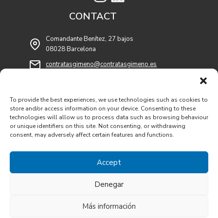
CONTACT
Comandante Benítez, 27 bajos
08028 Barcelona
contratasgimeno@contratasgimeno.es
93 409 54 53
To provide the best experiences, we use technologies such as cookies to
93 409 54 55
store and/or access information on your device. Consenting to these
technologies will allow us to process data such as browsing behaviour
or unique identifiers on this site. Not consenting, or withdrawing
consent, may adversely affect certain features and functions.
2026 © CONTRATAS GIMENO 2006 S.L. | Site created by
Accept
PCATS Comunicació
Legal notice
|
Privacy Policy
|
Cookies Policy
Denegar
Financiado por la Unión Europea-NextGenerationEU
Más información