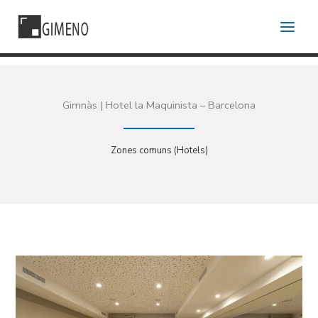
Vés
al
contingut
Gimnàs | Hotel la Maquinista – Barcelona
Zones comuns (Hotels)