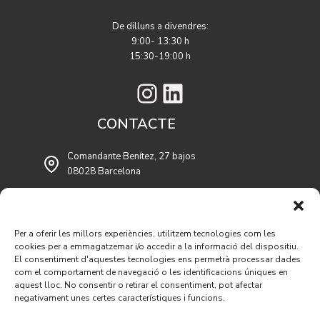
De dilluns a divendres:
9:00- 13:30 h
15:30-19:00 h
Instagram
LinkedIn
CONTACTE
Comandante Benítez, 27 bajos
08028 Barcelona
contratasgimeno@contratasgimeno.es
93 409 54 53
Per a oferir les millors experiències, utilitzem tecnologies com les
93 409 54 55
cookies per a emmagatzemar i/o accedir a la informació del dispositiu.
El consentiment d'aquestes tecnologies ens permetrà processar dades
com el comportament de navegació o les identificacions úniques en
aquest lloc. No consentir o retirar el consentiment, pot afectar
negativament unes certes característiques i funcions.